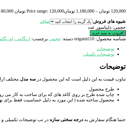
120,000
تومان
–
1,180,000
تومان
Price range: 120,000 تومان through 1,180,000 تومان
شیوه های فروش
صاف
حجمی: دایناسور عدد
افزودن به سبد خرید
شناسه محصول:
origami110
دسته:
حجمی
برچسب:
اریگامی
,
اوریگام
توضیحات
توضیحات تکمیلی
توضیحات
تناوب قیمت به این دلیل است که این محصول در
سه مدل
محتلف ارائ
طرح محصول
چاپ شده طرح بر روی کاغذ های که برای ساخت به کار می رود
محصول ساخته شده ( این مورد به دلیل حساسیت فقط برای تهر
حتما هنگام سفارش به
درجه سختی سازه
در تب توضیحات تکمیلی و 